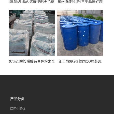
99.5%甲基丙烯酸甲酯无色透
东岳原装99.5%三甲基氯硅烷
明液体cas80-62-6
工业级国标现货
97%乙酸铵醋酸铵白色粉末全
正壬酸99.9%德国QQ原装现
国发货
货一桶起订
产品分类
医药中间体