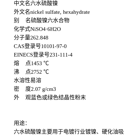
中文名六水硫酸镍
外文名nickel sulfate, hexahydrate
别 名硫酸镍六水合物
化学式NiSO4·6H2O
分子量262.848
CAS登录号10101-97-0
EINECS登录号231-111-4
熔 点1453 ℃
沸 点2752 ℃
水溶性易溶
密 度2.07 g/cm3
外 观蓝色或绿色结晶性粉末
用途：
六水硫酸镍主要用于电镀行业镀镍、硬化油吸