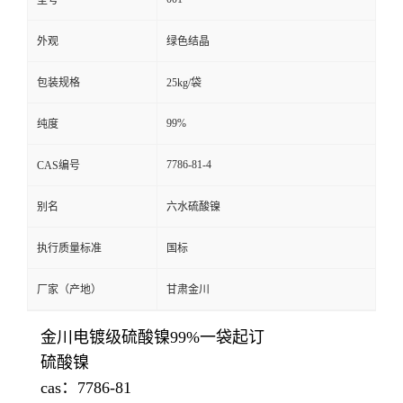
型号
外观
绿色结晶
包装规格
25kg/袋
99%
纯度
7786-81-4
CAS编号
别名
六水硫酸镍
执行质量标准
国标
厂家（产地）
甘肃金川
金川电镀级硫酸镍99%一袋起订
硫酸镍
cas：7786-81