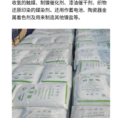
收氢的触媒、制镍催化剂、漆油催干剂、织物
还原印染的媒染剂。还用作蓄电池、陶瓷器金
属着色剂及用来制造其他镍盐等。