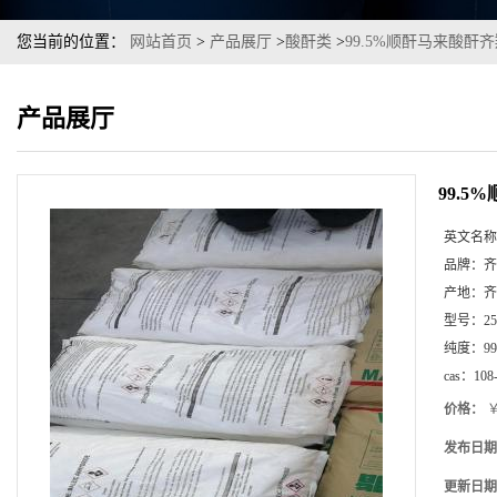
您当前的位置：
网站首页
>
产品展厅
>
酸酐类
>
99.5%顺酐马来酸酐
产品展厅
99.
英文名称
品牌：
齐
产地：
齐
型号：
2
纯度：
99
cas：
108
价格：
￥
发布日期
更新日期