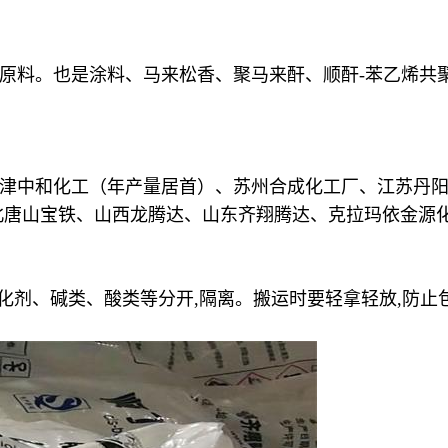
原料。也是涂料、马来松香、聚马来酐、顺酐-苯乙烯共
津中和化工（年产量居首）、苏州合成化工厂、江苏丹
北唐山宝铁、山西龙腾达、山东齐翔腾达、克拉玛依金源
氧化剂、碱类、酸类等分开,隔离。搬运时要轻拿轻放,防止