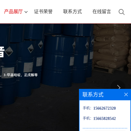
产品展厅
证书荣誉
联系方式
在线留言
联系方式
手机：
15662672320
手机：
15665828542