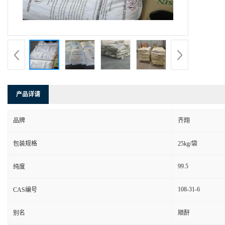
产品详请
品牌
齐翔
包装规格
25kg/袋
99.5
纯度
108-31-6
CAS编号
别名
顺酐