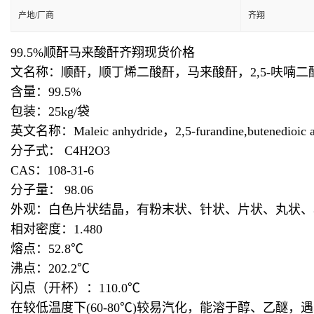
产地/厂商
齐翔
99.5%顺酐马来酸酐齐翔现货价格
文名称：顺酐，顺丁烯二酸酐，马来酸酐，2,5-呋喃二
含量：99.5%
包装：25kg/袋
英文名称：Maleic anhydride，2,5-furandine,butenedioic a
分子式： C4H2O3
CAS：108-31-6
分子量： 98.06
外观：白色片状结晶，有粉末状、针状、片状、丸状、
相对密度：1.480
熔点：52.8℃
沸点：202.2℃
闪点（开杯）：110.0℃
在较低温度下(60-80℃)较易汽化，能溶于醇、乙醚