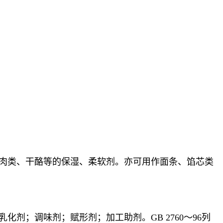
装肉类、干酪等的保湿、柔软剂。亦可用作面条、馅芯类
剂；调味剂；赋形剂；加工助剂。GB 2760～96列