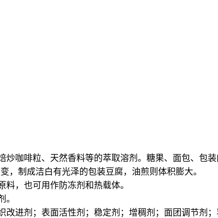
、焙炒咖啡粒、天然香料等的萃取溶剂。糖果、面包、包
味不变，制成洁白有光泽的包装豆腐，油煎则体积膨大。
的原料，也可用作防冻剂和热载体。
剂。
织改进剂；表面活性剂；稳定剂；增稠剂；面团调节剂；乳化