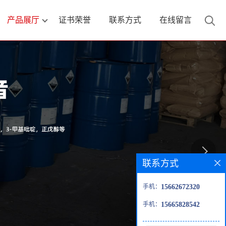
产品展厅
证书荣誉
联系方式
在线留言
联系方式
手机：
15662672320
手机：
15665828542