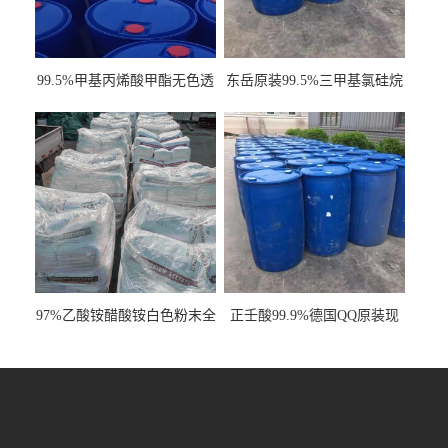
99.5%甲基丙烯酸甲酯无色透
东岳原装99.5%三甲基氯硅烷
明液体cas80-62-6
工业级国标现货
97%乙酸铵醋酸铵白色粉末全
正壬酸99.9%德国QQ原装现
国发货
货一桶起订