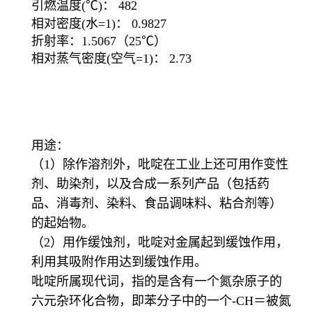
引燃温度(℃)： 482
相对密度(水=1)： 0.9827
折射率：1.5067（25℃）
相对蒸气密度(空气=1)： 2.73
用途：
（1）除作溶剂外，吡啶在工业上还可用作变性
剂、助染剂，以及合成一系列产品（包括药
品、消毒剂、染料、食品调味料、粘合剂等）
的起始物。
（2）用作缓蚀剂，吡啶对金属起到缓蚀作用，
利用其吸附作用达到缓蚀作用。
吡啶所属现代词，指的是含有一个氮杂原子的
六元杂环化合物，即苯分子中的一个-CH＝被氮