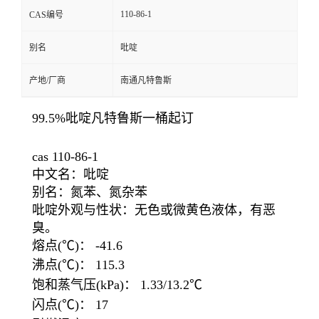
110-86-1
CAS编号
别名
吡啶
产地/厂商
南通凡特鲁斯
99.5%吡啶凡特鲁斯一桶起订
cas 110-86-1
中文名：吡啶
别名：氮苯、氮杂苯
吡啶外观与性状：无色或微黄色液体，有恶
臭。
熔点(℃)： -41.6
沸点(℃)： 115.3
饱和蒸气压(kPa)： 1.33/13.2℃
闪点(℃)： 17