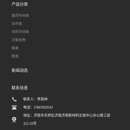
产品分类
医药中间体
杂环类
农药中间体
过氧化物
醇类
酚类
新闻动态
联系信息
联系人：李昌林
电话：15665828542
地址：济南市天桥区济南济南新材料交易中心办公楼三层
323-10号