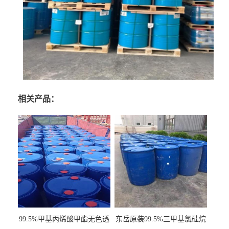
相关产品：
99.5%甲基丙烯酸甲酯无色透
东岳原装99.5%三甲基氯硅烷