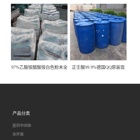
明液体cas80-62-6
工业级国标现货
97%乙酸铵醋酸铵白色粉末全
正壬酸99.9%德国QQ原装现
国发货
货一桶起订
产品分类
医药中间体
杂环类