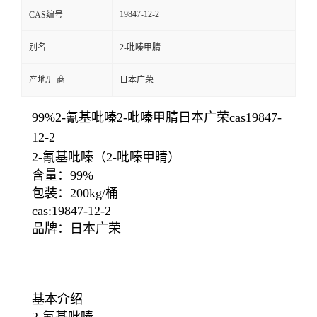
19847-12-2
CAS编号
别名
2-吡嗪甲腈
产地/厂商
日本广荣
99%2-氰基吡嗪2-吡嗪甲腈日本广荣cas19847-
12-2
2-氰基吡嗪（2-吡嗪甲睛）
含量：99%
包装：200kg/桶
cas:19847-12-2
品牌：日本广荣
基本介绍