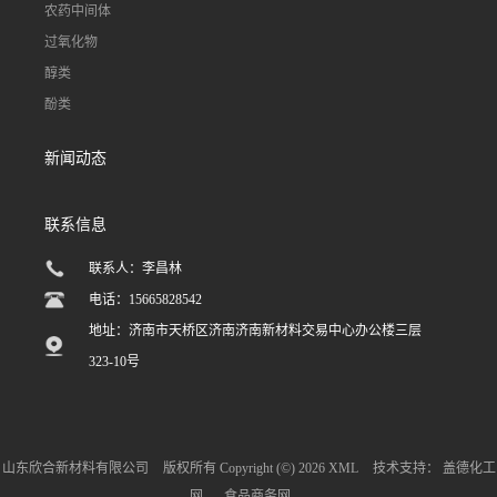
农药中间体
过氧化物
醇类
酚类
新闻动态
联系信息
联系人：李昌林
电话：15665828542
地址：济南市天桥区济南济南新材料交易中心办公楼三层
323-10号
山东欣合新材料有限公司
版权所有 Copyright (©) 2026
XML
技术支持：
盖德化工
网
食品商务网