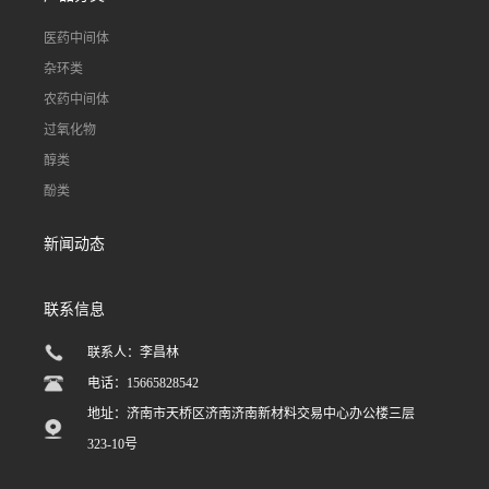
医药中间体
杂环类
农药中间体
过氧化物
醇类
酚类
新闻动态
联系信息
联系人：李昌林
电话：15665828542
地址：济南市天桥区济南济南新材料交易中心办公楼三层
323-10号