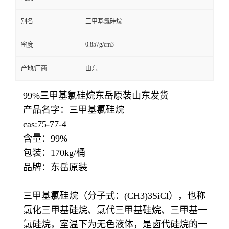
别名
三甲基氯硅烷
0.857g/cm3
密度
产地/厂商
山东
99%三甲基氯硅烷东岳原装山东发货
产品名字：三甲基氯硅烷
cas:
75-77-4
含量：99%
包装：170kg/桶
品牌：东岳原装
三甲基氯硅烷（分子式：(CH3)3SiCl），也称
氯化三甲基硅烷、氯代三甲基硅烷、三甲基一
氯硅烷，室温下为无色液体，是卤代硅烷的一