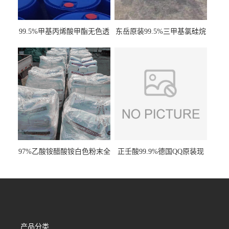
99.5%甲基丙烯酸甲酯无色透
东岳原装99.5%三甲基氯硅烷
明液体cas80-62-6
工业级国标现货
97%乙酸铵醋酸铵白色粉末全
正壬酸99.9%德国QQ原装现
国发货
货一桶起订
产品分类