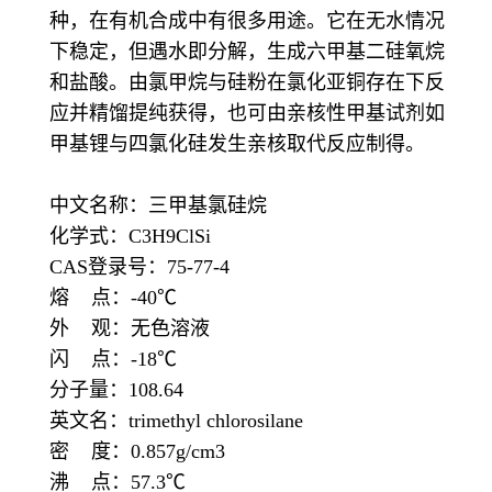
种，在有机合成中有很多用途。它在无水情况
下稳定，但遇水即分解，生成六甲基二硅氧烷
和盐酸。由氯甲烷与硅粉在氯化亚铜存在下反
应并精馏提纯获得，也可由亲核性甲基试剂如
甲基锂与四氯化硅发生亲核取代反应制得。
中文名称：三甲基氯硅烷
化学式：C3H9ClSi
CAS登录号：75-77-4
熔 点：-40℃
外 观：无色溶液
闪 点：-18℃
分子量：108.64
英文名：trimethyl chlorosilane
密 度：0.857g/cm3
沸 点：57.3℃