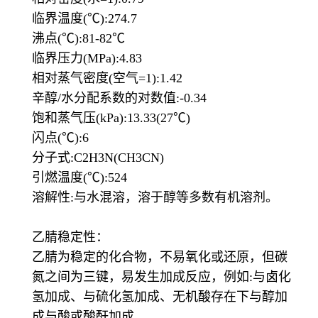
临界温度(℃):274.7
沸点(℃):81-82℃
临界压力(MPa):4.83
相对蒸气密度(空气=1):1.42
辛醇/水分配系数的对数值:-0.34
饱和蒸气压(kPa):13.33(27℃)
闪点(℃):6
分子式:C2H3N(CH3CN)
引燃温度(℃):524
溶解性:与水混溶，溶于醇等多数有机溶剂。
乙腈稳定性：
乙腈为稳定的化合物，不易氧化或还原，但碳
氮之间为三键，易发生加成反应，例如:与卤化
氢加成、与硫化氢加成、无机酸存在下与醇加
成与酸或酸酐加成。