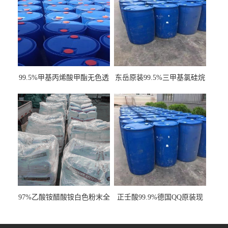
99.5%甲基丙烯酸甲酯无色透
东岳原装99.5%三甲基氯硅烷
明液体cas80-62-6
工业级国标现货
97%乙酸铵醋酸铵白色粉末全
正壬酸99.9%德国QQ原装现
国发货
货一桶起订