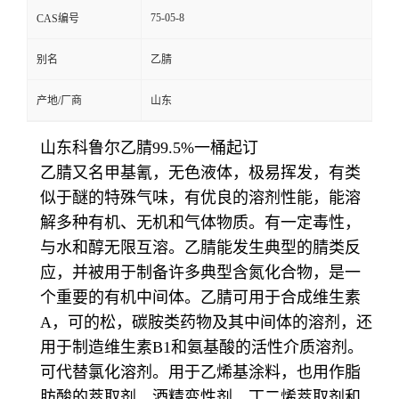
75-05-8
CAS编号
别名
乙腈
产地/厂商
山东
山东科鲁尔乙腈99.5%一桶起订
乙腈又名甲基氰，无色液体，极易挥发，有类
似于醚的特殊气味，有优良的溶剂性能，能溶
解多种有机、无机和气体物质。有一定毒性，
与水和醇无限互溶。乙腈能发生典型的腈类反
应，并被用于制备许多典型含氮化合物，是一
个重要的有机中间体。乙腈可用于合成维生素
A，可的松，碳胺类药物及其中间体的溶剂，还
用于制造维生素B1和氨基酸的活性介质溶剂。
可代替氯化溶剂。用于乙烯基涂料，也用作脂
肪酸的萃取剂，酒精变性剂，丁二烯萃取剂和