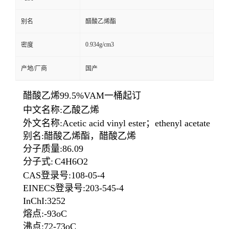
别名
醋酸乙烯酯
0.934g/cm3
密度
产地/厂商
国产
醋酸乙烯99.5%VAM一桶起订
中文名称:乙酸乙烯
外文名称:Acetic acid vinyl ester；ethenyl acetate
别名:醋酸乙烯酯，醋酸乙烯
分子质量:86.09
分子式:
C4H6O2
CAS登录号:108-05-4
EINECS登录号:203-545-4
InChI:3252
熔点:-93oC
沸点:72-73oC