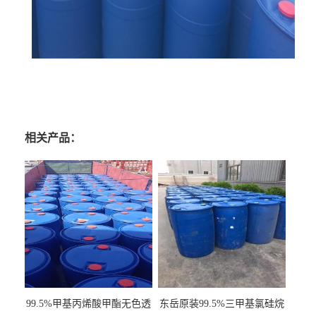
相关产品：
99.5%甲基丙烯酸甲酯无色透
东岳原装99.5%三甲基氯硅烷