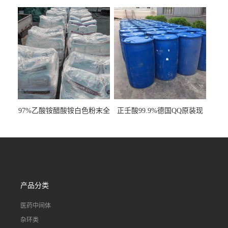
明液体cas80-62-6
工业级国标现货
97%乙酸铵醋酸铵白色粉末全
正壬酸99.9%德国QQ原装现
国发货
货一桶起订
产品分类
医药中间体
杂环类