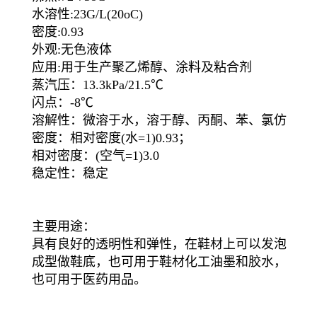
水溶性:23G/L(20oC)
密度:0.93
外观:无色液体
应用:用于生产聚乙烯醇、涂料及粘合剂
蒸汽压：13.3kPa/21.5℃
闪点：-8℃
溶解性：微溶于水，溶于醇、丙酮、苯、氯仿
密度：相对密度(水=1)0.93；
相对密度：(空气=1)3.0
稳定性：稳定
主要用途：
具有良好的透明性和弹性，在鞋材上可以发泡
成型做鞋底，也可用于鞋材化工油墨和胶水，
也可用于医药用品。