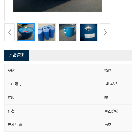
产品详请
品牌
扬巴
141-43-5
CAS编号
99
纯度
别名
单乙醇胺
产地/厂商
南京