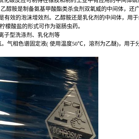
二硫化碳反应可制得在橡胶和制药工业中有应用的中间体硫
胺。乙醇胺是制备氨基甲酸酯类杀虫剂双氧威的中间体，还
k醇酰胺是有效的泡沫增效剂。乙醇胺还是乳化剂的中间体，
柠檬酸盐的形式可作为驱肠虫药。
离子型洗涤剂、乳化剂等
氢。气相色谱固定液( 使用温度50℃，溶剂为乙醚)，用