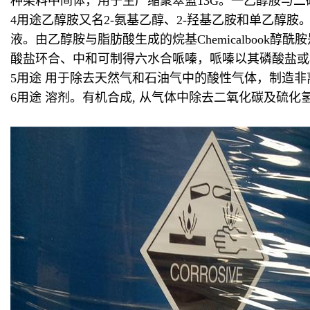
种染料中间体，用于生产缩聚翠蓝13G。一乙醇胺与
4
用途乙醇胺又名2-氨基乙醇、2-羟基乙胺和单乙醇
液。由乙醇胺与脂肪酸生成的烷基Chemicalboo
酸盐环合、中和可制得六水合哌嗪，哌嗪以其磷酸盐或
5
用途 用于除去天然气和石油气中的酸性气体，制造非
6
用途 溶剂。有机合成, 从气体中除去二氧化碳及硫化