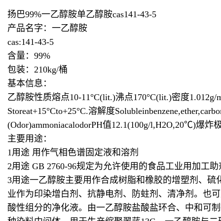
扬巴99%一乙醇胺单乙醇胺cas141-43-5
产品名字：一乙醇胺
cas:
141-43-5
含量：99%
包装：210kg/桶
基本信息：
乙醇胺性质熔点10-11°C(lit.)沸点170°C(lit.)密度1.012g/
Storeat+15°Cto+25°C.溶解度Solubleinbenzene,ether
(Odor)ammoniacalodorPH值12.1(100g/l,H2O,20℃)爆炸极
主要用途：
1用途 用作气相色谱固定液和溶剂
2
用途 GB 2760-96规定为允许使用的食品工业用加工
3
用途一乙醇胺主要用作合成树脂和橡胶的增塑剂、硫
业作为印染增白剂、抗静电剂、防蛀剂、清净剂。也可用作
酸性组分的净化液。由一乙醇胺盐酸盐环合、中和可制