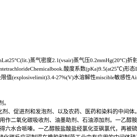
mLat25°C(lit.)蒸气密度2.1(vsair)蒸气压0.2mmHg(20°C)折
,carbontetrachlorideChemicalbook.酸度系数(pKa)9.5(a
限值(explosivelimit)3.4-27%(V)水溶解性miscible敏感性AirSe
助剂。
化剂、促进剂和发泡剂、以及农药、医药和染料的中间体
二氧化碳吸收剂、油墨助剂、石油添加剂。一乙醇胺广泛用作
得六水合哌嗪。一乙醇胺盐酸盐经氯化亚砜氯代，再被硫