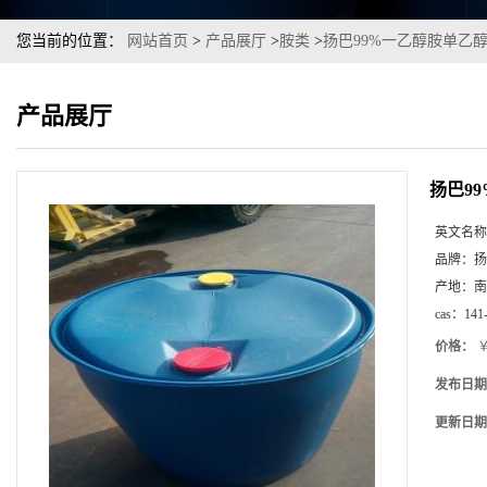
您当前的位置：
网站首页
>
产品展厅
>
胺类
>
扬巴99%一乙醇胺单乙醇胺ca
产品展厅
扬巴99
英文名称
品牌：
扬
产地：
南
cas：
141
价格：
￥
发布日期
更新日期