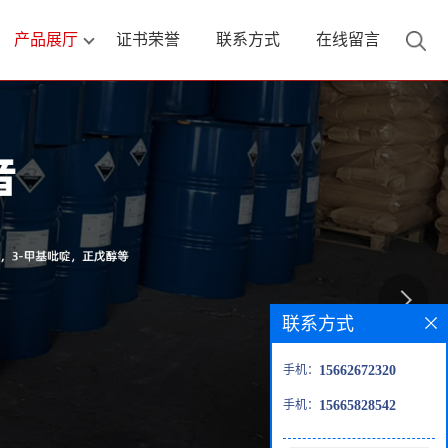
产品展厅
证书荣誉
联系方式
在线留言
联系方式
手机：
15662672320
手机：
15665828542