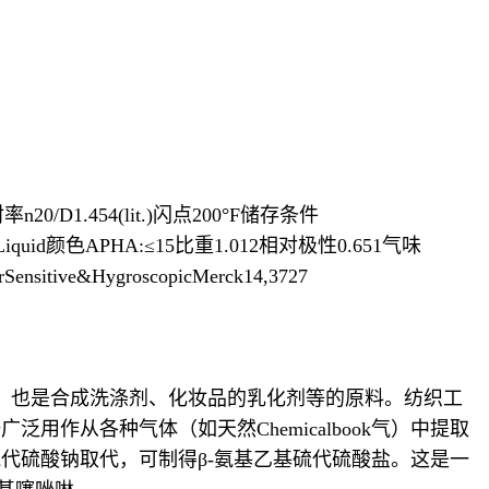
射率n20/D1.454(lit.)闪点200°F储存条件
t25℃)形态Liquid颜色APHA:≤15比重1.012相对极性0.651气味
nsitive&HygroscopicMerck14,3727
。也是合成洗涤剂、化妆品的乳化剂等的原料。纺织工
从各种气体（如天然Chemicalbook气）中提取
代硫酸钠取代，可制得β-氨基乙基硫代硫酸盐。这是一