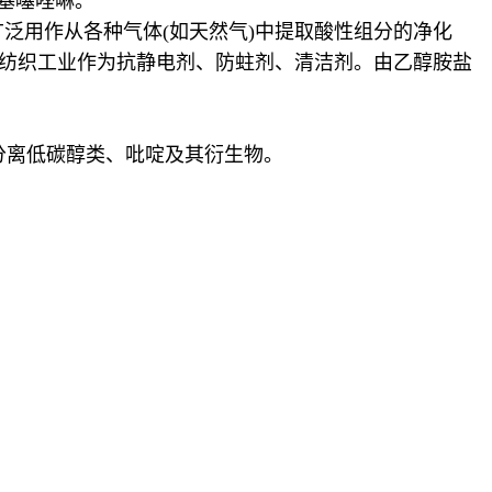
基噻唑啉。
广泛用作从各种气体(如天然气)中提取酸性组分的净化
用于纺织工业作为抗静电剂、防蛀剂、清洁剂。由乙醇胺盐
于分离低碳醇类、吡啶及其衍生物。