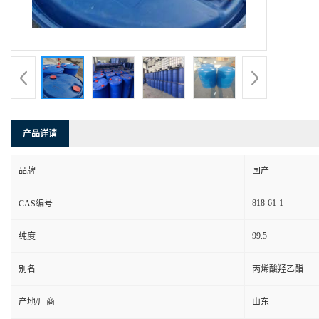
产品详请
品牌
国产
818-61-1
CAS编号
99.5
纯度
别名
丙烯酸羟乙酯
产地/厂商
山东