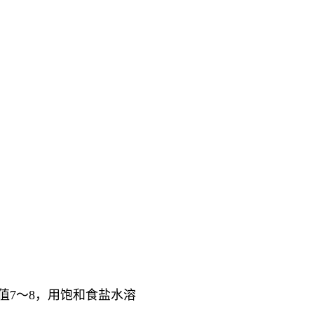
值7～8，用饱和食盐水溶