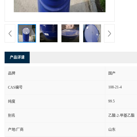
产品详请
品牌
国产
108-21-4
CAS编号
99.5
纯度
别名
乙酸-2-甲基乙酯
产地/厂商
山东