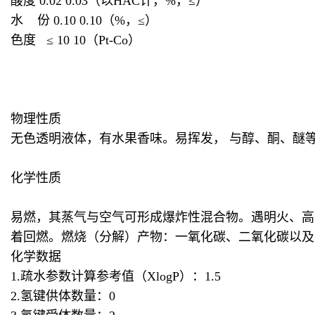
酸度 0.02 0.03（以HAC计，%，≤）
水 份 0.10 0.10（%，≤）
色度 ≤ 10 10（Pt-Co）
物理性质
无色透明液体，有水果香味。易挥发， 与醇、酮、醚等
化学性质
易燃，其蒸气与空气可形成爆炸性混合物。遇明火、高
着回燃。燃烧（分解）产物：一氧化碳、二氧化碳以及水。
化学数据
1.疏水参数计算参考值（XlogP）：1.5
2.氢键供体数量：0