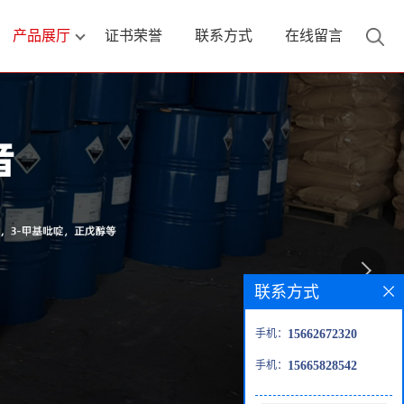
产品展厅
证书荣誉
联系方式
在线留言
联系方式
手机：
15662672320
手机：
15665828542