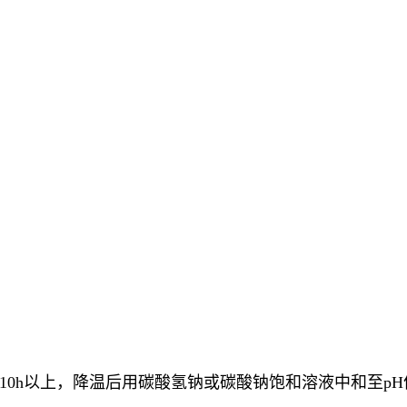
0h以上，降温后用碳酸氢钠或碳酸钠饱和溶液中和至pH