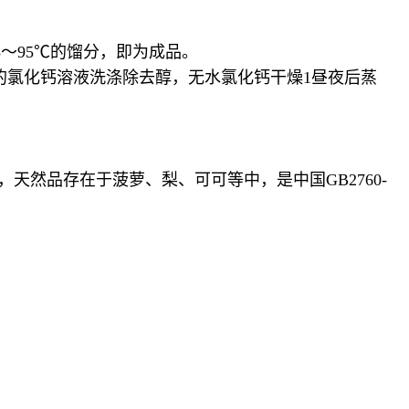
～95℃的馏分，即为成品。
浓的氯化钙溶液洗涤除去醇，无水氯化钙干燥1昼夜后蒸
天然品存在于菠萝、梨、可可等中，是中国GB2760-