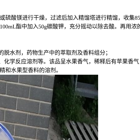
或硫酸镁进行干燥，过滤后加入精馏塔进行精馏，收集85
00mL酯中加入50g碳酸钾，充分摇动以除去酸。再用
用的脱水剂，药物生产中的萃取剂及香料组分；
、化学反应溶剂等。该品呈水果香气，稀释后有苹果香气，
香精和水果型香料的溶剂。