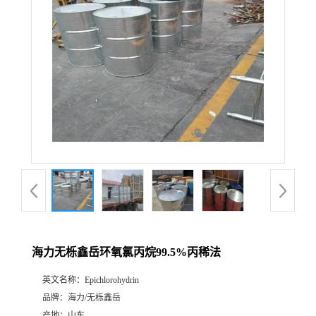
海力无栎鑫岳环氧氯丙烷99.5%丙稀法
英文名称：
Epichlorohydrin
品牌：
海力/无栎鑫岳
产地：
山东