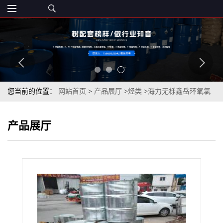
您当前的位置：
网站首页
>
产品展厅
>
烃类
>
海力无栎鑫岳环氧氯
丙烷99.5%丙稀法
产品展厅