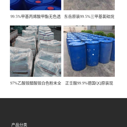
99.5%甲基丙烯酸甲酯无色透
东岳原装99.5%三甲基氯硅烷
明液体cas80-62-6
工业级国标现货
97%乙酸铵醋酸铵白色粉末全
正壬酸99.9%德国QQ原装现
国发货
货一桶起订
产品分类