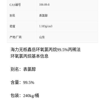
106-89-8
CAS编号
别名
表氯醇
1.183g/cm3
密度
产地/厂商
山东
海力无栎鑫岳环氧氯丙烷99.5%丙稀法
环氧氯丙烷基本信息
别名：表氯醇
含量：99.5%
包装：240kg/桶