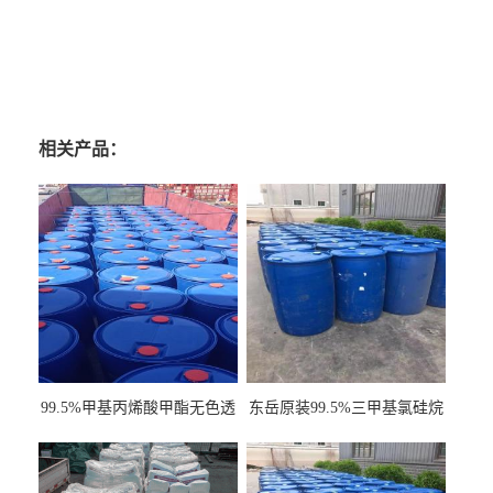
相关产品：
99.5%甲基丙烯酸甲酯无色透
东岳原装99.5%三甲基氯硅烷
明液体cas80-62-6
工业级国标现货