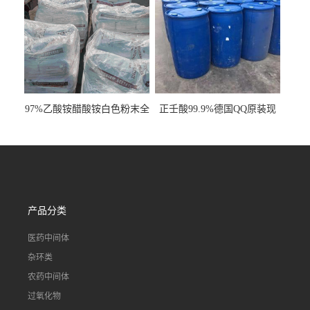
97%乙酸铵醋酸铵白色粉末全
正壬酸99.9%德国QQ原装现
国发货
货一桶起订
产品分类
医药中间体
杂环类
农药中间体
过氧化物