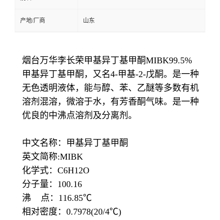
产地/厂商
山东
烟台万华李长荣甲基异丁基甲酮MIBK99.5%
甲基异丁基甲酮，又名4-甲基-2-戊酮。是一种
无色透明液体，能与醇、苯、乙醚等多数有机
溶剂混溶，微溶于水，有芳香酮气味。是一种
优良的中沸点溶剂及分离剂。
中文名称：甲基异丁基甲酮
英文简称:MIBK
化学式：C6H12O
分子量：100.16
沸 点：116.85℃
相对密度：0.7978(20/4℃)