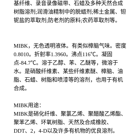
基纤维、录音录像磁带、石蜡及多种天然合成
树脂溶剂;润滑油精制中的脱蜡剂;稀土金属、钽
铌盐的萃取剂;防老剂的原料;农药萃取剂等。
MIBK，无色透明液体。有类似樟脑气味。密度
0.8010。折射率1.3960。沸点116℃。凝固
点-84.7℃。溶于乙醇、苯、乙醚等，微溶于
水。是硝酸纤维素、某些纤维素醚、樟脑、油
脂、石蜡、树脂和喷漆等的溶剂，也用于有机
合成。
MIBK用途：
MIBK是硝化纤维、聚氯乙烯、聚醋酸乙烯酯、
聚苯乙烯、环氧树脂、天然及合成橡胶、
DDT、2，4-D以及许多有机物的优良溶剂。