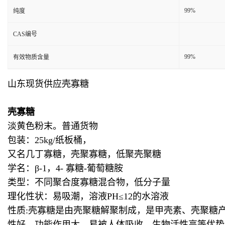
99%
纯度
CAS编号
99%
有效物质含量
山东现货供应壳寡糖
壳寡糖
淡黄色粉末。普通货物
包装：
25kg/纸板桶，
又名
几丁寡糖，壳聚寡糖，低聚壳聚糖
学名：
β-1，4- 寡糖-葡萄糖胺
类型：
不同聚合度寡糖混合物，低分子量
理化性状：
易吸潮，溶液
PH≤12的水溶液
性质
:
壳寡糖是由壳聚糖解聚制成，是甲壳素、壳聚糖
性好、功能作用大、易被人体吸收、生物活性高等优势