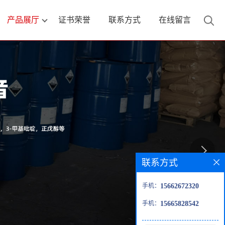
产品展厅
证书荣誉
联系方式
在线留言
联系方式
手机：
15662672320
手机：
15665828542