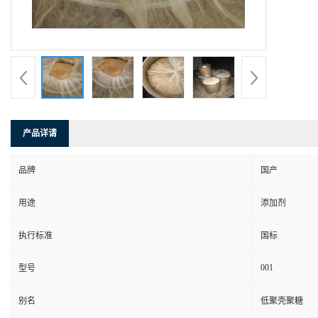
产品详请
品牌
国产
用途
添加剂
执行标准
国标
001
型号
别名
低聚壳聚糖