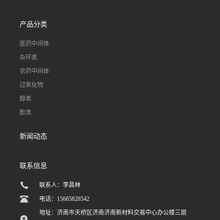
产品分类
医药中间体
杂环类
农药中间体
过氧化物
醇类
酚类
新闻动态
联系信息
联系人：李昌林
电话：15665828542
地址：济南市天桥区济南济南新材料交易中心办公楼三层