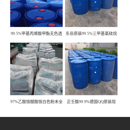
99.5%甲基丙烯酸甲酯无色透
东岳原装99.5%三甲基氯硅烷
明液体cas80-62-6
工业级国标现货
97%乙酸铵醋酸铵白色粉末全
正壬酸99.9%德国QQ原装现
国发货
货一桶起订