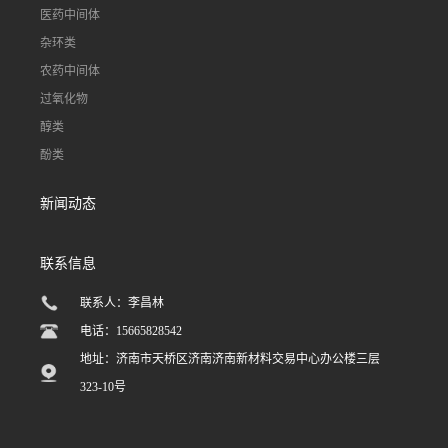
医药中间体
杂环类
农药中间体
过氧化物
醇类
酚类
新闻动态
联系信息
联系人：李昌林
电话：15665828542
地址：济南市天桥区济南济南新材料交易中心办公楼三层
323-10号