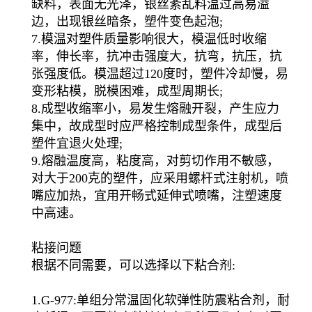
缺料，表面无光泽，银丝紊乱料温过高易溢
边，出现银丝暗条，塑件变色起泡;
7.模温对塑件质量影响很大，模温低时收缩
率，伸长率，抗冲击强度大，抗弯，抗压，抗
张强度低。模温超过120度时，塑件冷却慢，易
变形粘模，脱模困难，成型周期长;
8.成型收缩率小，易发生熔融开裂，产生应力
集中，故成型时应严格控制成型条件，成型后
塑件宜退火处理;
9.熔融温度高，粘度高，对剪切作用不敏感，
对大于200克的塑件，应采用螺杆式注射机，喷
嘴应加热，宜用开畅式延伸式喷嘴，注塑速度
中高速。
粘接问题
根据不同需要，可以选择以下粘合剂:
1.G-977:单组分常温固化软弹性防震粘合剂，耐