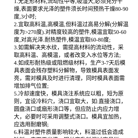
1.无定形材料,流动性中等,吸湿大,必须充分干
燥,表面要求光泽的塑件须长时间预热干燥80-90
度,3小时;
2.宜取高料温,高模温,但料温过高易分解(分解温
度为>270度).对精度较高的塑件,模温宜取50-60
度,对高光泽.耐热塑件,模温宜取60-80度;
3.如需解决夹水纹，需提高材料的流动性，采
取高料温、高模温，或者改变入水位等方法;
4.如成形耐热级或阻燃级材料，生产3-7天后模
具表面会残存塑料分解物，导致模具表面发
亮，需对模具及时进行清理，同时模具表面需
增加排气位置;
5.冷却速度快，模具浇注系统应以粗，短为原
则，宜设冷料穴，浇口宜取大，如:直接浇口，
圆盘浇口或扇形浇口等，但应防止内应力增
大，必要时可采用调整式浇口。模具宜加热，
应选用耐磨钢;
6.料温对塑件质量影响较大，料温过低会造成