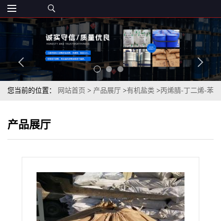
您当前的位置：
网站首页
>
产品展厅
>
有机盐类
>
丙烯腈-丁二烯-苯
乙烯共聚物ABS 树脂99%
产品展厅