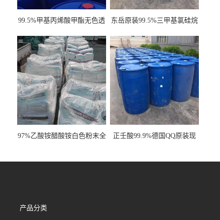
99.5%甲基丙烯酸甲酯无色透
东岳原装99.5%三甲基氯硅烷
明液体cas80-62-6
工业级国标现货
97%乙酸铵醋酸铵白色粉末全
正壬酸99.9%德国QQ原装现
国发货
货一桶起订
产品分类