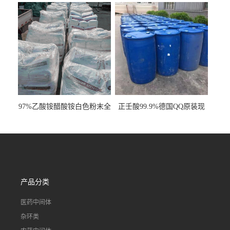
97%乙酸铵醋酸铵白色粉末全
正壬酸99.9%德国QQ原装现
国发货
货一桶起订
产品分类
医药中间体
杂环类