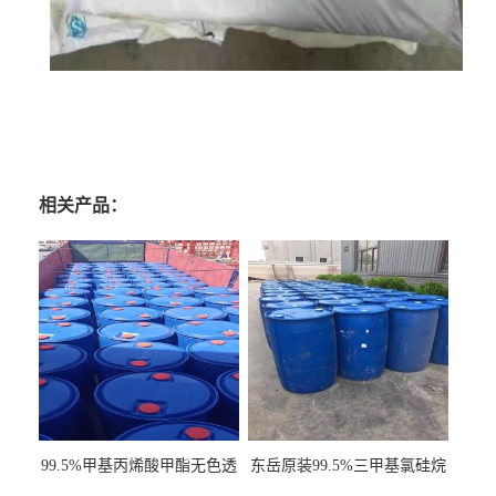
相关产品：
99.5%甲基丙烯酸甲酯无色透
东岳原装99.5%三甲基氯硅烷
明液体cas80-62-6
工业级国标现货