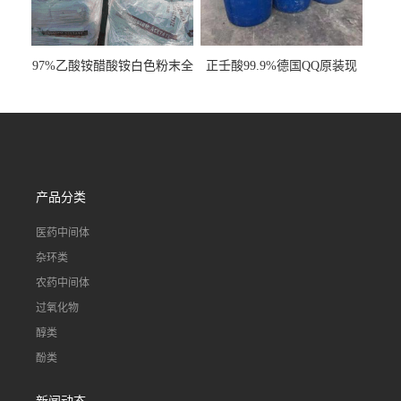
97%乙酸铵醋酸铵白色粉末全
正壬酸99.9%德国QQ原装现
国发货
货一桶起订
产品分类
医药中间体
杂环类
农药中间体
过氧化物
醇类
酚类