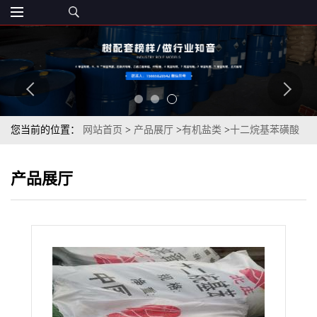
您当前的位置：
网站首页
>
产品展厅
>
有机盐类
>
十二烷基苯磺酸
钠60型70型一袋起订
产品展厅