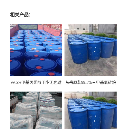
相关产品：
99.5%甲基丙烯酸甲酯无色透
东岳原装99.5%三甲基氯硅烷
明液体cas80-62-6
工业级国标现货