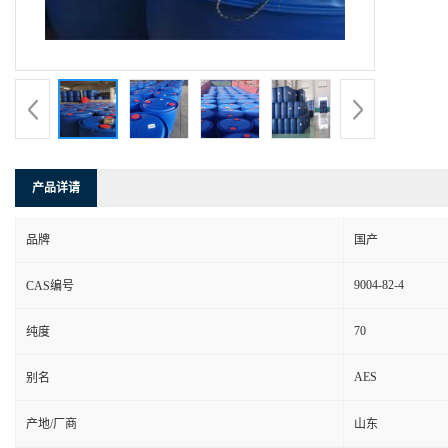
产品详请
品牌
国产
9004-82-4
CAS编号
70
纯度
AES
别名
产地/厂商
山东