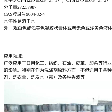
化学式C14H29NaO5S（n=1）；C18H37NaO7S（n=3）
分子量272.37987
CAS登录号9004-82-4
水溶性易溶于水
外 观白色或浅黄色凝胶状膏体或者无色或浅黄色液
应用领域：
广泛应用于日用化工、纺织、石油、皮革、印染等行业
的影响。特别在作为洗涤剂原料方面，不但适用于各种
剂、洗衣膏、洗发水（露）及各种香波等。