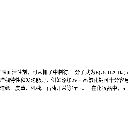
性剂，可从椰子中制得。 分子式为R(OCH2CH2)nOSO
特性和发泡能力，例如添加2%~5%氯化钠可十分容易增加
造纸、皮革、机械、石油开采等行业。 在化妆品中，SL