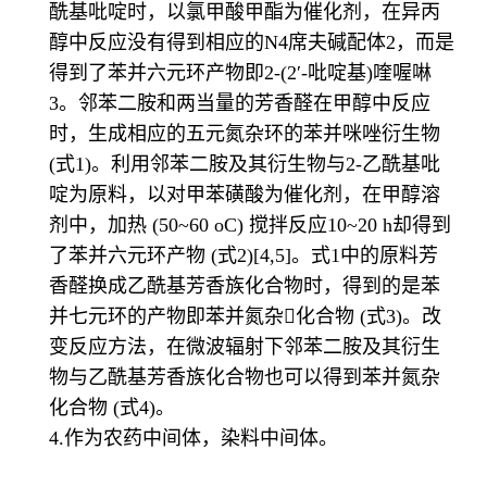
酰基吡啶时，以氯甲酸甲酯为催化剂，在异丙
醇中反应没有得到相应的N4席夫碱配体2，而是
得到了苯并六元环产物即2-(2′-吡啶基)喹喔啉
3。邻苯二胺和两当量的芳香醛在甲醇中反应
时，生成相应的五元氮杂环的苯并咪唑衍生物
(式1)。利用邻苯二胺及其衍生物与2-乙酰基吡
啶为原料，以对甲苯磺酸为催化剂，在甲醇溶
剂中，加热 (50~60 oC) 搅拌反应10~20 h却得到
了苯并六元环产物 (式2)[4,5]。式1中的原料芳
香醛换成乙酰基芳香族化合物时，得到的是苯
并七元环的产物即苯并氮杂化合物 (式3)。改
变反应方法，在微波辐射下邻苯二胺及其衍生
物与乙酰基芳香族化合物也可以得到苯并氮杂
化合物 (式4)。
4.作为农药中间体，染料中间体。