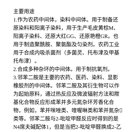
主要用途
1.作为农药中间体，染料中间体。用于制备还
原染料和阳离子染料，用于生产毛皮黄棕M、
阳离子染料、还原大红GG、还原艳橙GR。也
用于制造聚酰胺、聚氨酯及匀染剂。农药工业
用于合成内吸杀菌剂（多菌灵、托布津及甲基
托布津）。
2.合成多种杂环的中间体。用于制抗氧剂。
3.邻苯二胺是主要的农药、医药、染料、显影
橡胶剂的中间体。邻苯二胺及其衍生物可以作
为起始原料，通过热反应及微波辐射方法和羰
基化合物反应形成苯并多元氮杂环芳香化合
物，例如，苯并咪唑类、喹喔啉类和苯并氮杂
类等。邻苯二胺与2-吡啶甲醛反应时得到的是
N4席夫碱配体1，但是当把2-吡啶甲醛换成2-乙