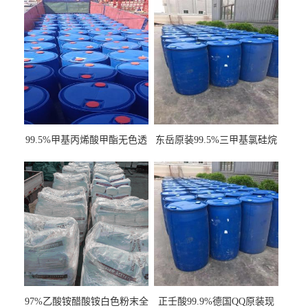
99.5%甲基丙烯酸甲酯无色透
东岳原装99.5%三甲基氯硅烷
明液体cas80-62-6
工业级国标现货
97%乙酸铵醋酸铵白色粉末全
正壬酸99.9%德国QQ原装现