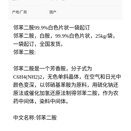
产地/厂商
国产
邻苯二胺99.9%白色片状一袋起订
邻苯二胺，白胺，99.9%白色片状，25kg/袋，
一袋起订，全国发货。
邻苯二胺:
邻苯二胺是一个芳香胺，分子式为
C6H4(NH2)2，无色单斜晶体，在空气和日光中
颜色变深，以邻硝基苯胺为原料，用硫化钠还
原法或催化加氢还原法制得邻苯二胺，作为农
药中间体，染料中间体。
中文名称:邻苯二胺