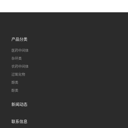
国发货
货一桶起订
产品分类
医药中间体
杂环类
农药中间体
过氧化物
醇类
酚类
新闻动态
联系信息