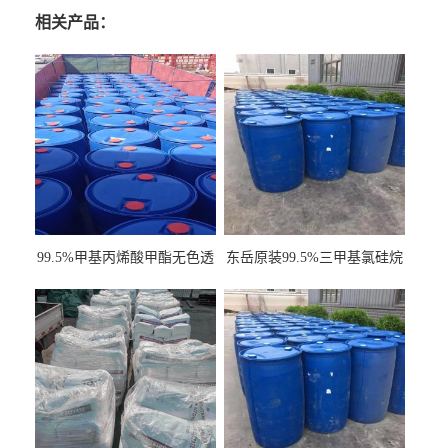
相关产品：
99.5%甲基丙烯酸甲酯无色透
东岳原装99.5%三甲基氯硅烷
明液体cas80-62-6
工业级国标现货