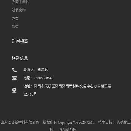
农药中间体
过氧化物
醇类
酚类
新闻动态
联系信息
联系人：李昌林
电话：15665828542
地址：济南市天桥区济南济南新材料交易中心办公楼三层
323-10号
山东欣合新材料有限公司
版权所有 Copyright (©) 2026
XML
技术支持：
盖德化工
网
食品商务网