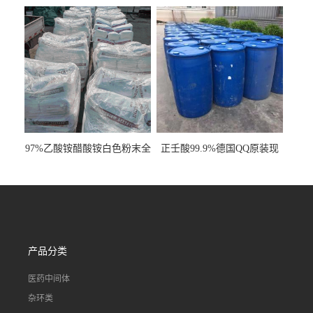
明液体cas80-62-6
工业级国标现货
97%乙酸铵醋酸铵白色粉末全
正壬酸99.9%德国QQ原装现
国发货
货一桶起订
产品分类
医药中间体
杂环类