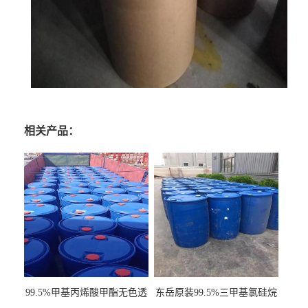
相关产品：
99.5%甲基丙烯酸甲酯无色透
东岳原装99.5%三甲基氯硅烷