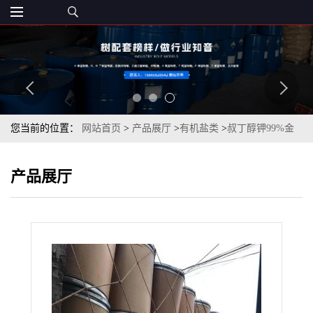
您当前的位置：
网站首页
>
产品展厅
>
有机盐类
>
叔丁醇钾99%金
属法生产一袋起订
产品展厅