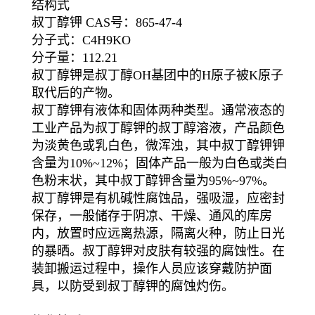
结构式
叔丁醇钾 CAS号：865-47-4
分子式：C4H9KO
分子量：112.21
叔丁醇钾是叔丁醇OH基团中的H原子被K原子
取代后的产物。
叔丁醇钾有液体和固体两种类型。通常液态的
工业产品为叔丁醇钾的叔丁醇溶液，产品颜色
为淡黄色或乳白色，微浑浊，其中叔丁醇钾钾
含量为10%~12%；固体产品一般为白色或类白
色粉末状，其中叔丁醇钾含量为95%~97%。
叔丁醇钾是有机碱性腐蚀品，强吸湿，应密封
保存，一般储存于阴凉、干燥、通风的库房
内，放置时应远离热源，隔离火种，防止日光
的暴晒。叔丁醇钾对皮肤有较强的腐蚀性。在
装卸搬运过程中，操作人员应该穿戴防护面
具，以防受到叔丁醇钾的腐蚀灼伤。