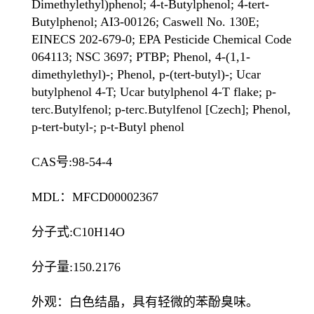
Dimethylethyl)phenol; 4-t-Butylphenol; 4-tert-
Butylphenol; AI3-00126; Caswell No. 130E;
EINECS 202-679-0; EPA Pesticide Chemical Code
064113; NSC 3697; PTBP; Phenol, 4-(1,1-
dimethylethyl)-; Phenol, p-(tert-butyl)-; Ucar
butylphenol 4-T; Ucar butylphenol 4-T flake; p-
terc.Butylfenol; p-terc.Butylfenol [Czech]; Phenol,
p-tert-butyl-; p-t-Butyl phenol
CAS号:98-54-4
MDL：MFCD00002367
分子式:C10H14O
分子量:150.2176
外观：白色结晶，具有轻微的苯酚臭味。