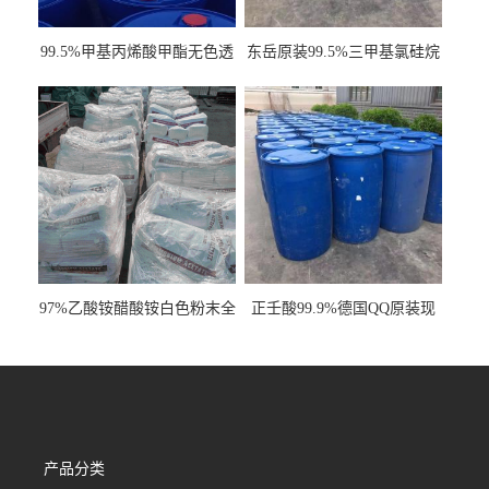
99.5%甲基丙烯酸甲酯无色透
东岳原装99.5%三甲基氯硅烷
明液体cas80-62-6
工业级国标现货
97%乙酸铵醋酸铵白色粉末全
正壬酸99.9%德国QQ原装现
国发货
货一桶起订
产品分类