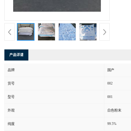
产品详请
品牌
国产
002
货号
001
型号
外观
白色粉末
99.5%
纯度