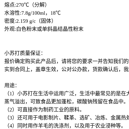
熔点:270℃（分解）
水溶性:7.8g/100ml，18℃
密度:2.159 g/c（固体）
外观:白色粉末或单斜晶结晶性粉末
小苏打质量保证：
报价确定购买此产品后，请将您的要求一并告知我们的
实到合同上，盖章生效，公对公办款，货款确认后，我
用途：
（1）小苏打在生活中运用广泛，生活中最常见的是在
蒸气溢出，可致食品更加蓬松，碳酸钠残留在食品中。
（2）可直接作为制药工业的原料。
（3）还可用于电影制片、鞣革、选矿、冶炼、金属热
（4）同时用作羊毛的洗涤剂，以及用于农业浸种等。