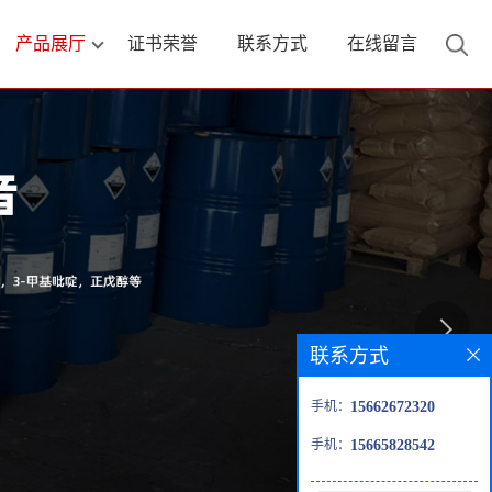
产品展厅
证书荣誉
联系方式
在线留言
联系方式
手机：
15662672320
手机：
15665828542