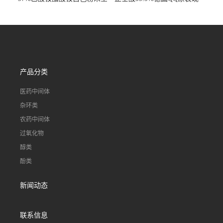
国发货
货一桶起订
产品分类
医药中间体
杂环类
农药中间体
过氧化物
醇类
酚类
新闻动态
联系信息