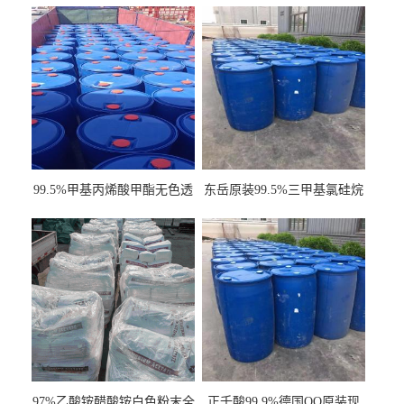
99.5%甲基丙烯酸甲酯无色透
东岳原装99.5%三甲基氯硅烷
明液体cas80-62-6
工业级国标现货
97%乙酸铵醋酸铵白色粉末全
正壬酸99.9%德国QQ原装现