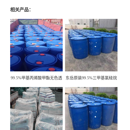
相关产品：
99.5%甲基丙烯酸甲酯无色透
东岳原装99.5%三甲基氯硅烷
明液体cas80-62-6
工业级国标现货