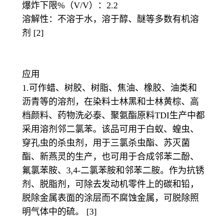
爆炸下限%（V/V）：2.2
溶解性：不溶于水，溶于醇、醚等多数有机溶
剂 [2]
应用
1.可作蜡、树胶、树脂、焦油、橡胶、油类和
沥青等的溶剂，在染料士林黑和士林黄棕、高
档颜料、药物洗必泰、聚氨酯原料TDI生产中都
采用溶剂邻二氯苯。该品可用于白蚁、蝗虫、
穿孔虫的杀虫剂，用于三氯杀虫酯、苏灭菌
酯、新燕灵的生产，也可用于合成邻苯二酚、
氟氯苯胺、3,4-二氯苯胺和邻苯二胺。作为抗锈
剂、脱脂剂，可除去发动机零件上的碳和铅，
脱除金属表面的涂层而不腐蚀金属，可脱除照
明气体中的硫。 [3]