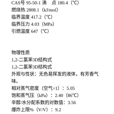
CAS号 95-50-1 沸 点 180.4（℃）
燃烧热 2808.1（kJ/mol）
临界温度 417.2（℃）
临界压力 4.03（MPa）
引燃温度 647（℃）
物理性质
1,2-二氯苯3D结构式
1,2-二氯苯3D结构式
外观与性状：无色易挥发的液体，有芳香气
味。
相对蒸气密度（空气=1）：5.05
饱和蒸气压（kPa）：2.40（86℃）
辛醇/水分配系数的对数值：3.56
爆炸上限%（V/V）：9.2