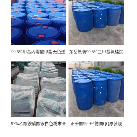
99.5%甲基丙烯酸甲酯无色透
东岳原装99.5%三甲基氯硅烷
明液体cas80-62-6
工业级国标现货
97%乙酸铵醋酸铵白色粉末全
正壬酸99.9%德国QQ原装现
国发货
货一桶起订