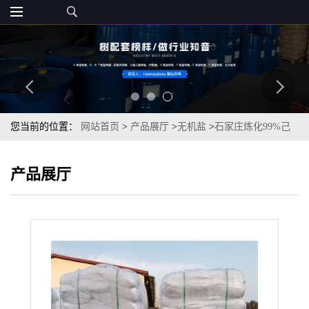
您当前的位置：
网站首页
>
产品展厅
>
无机盐
>
石家庄炼化99%己
内酰胺国标现货
产品展厅