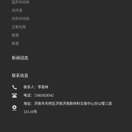
医药中间体
杂环类
农药中间体
过氧化物
醇类
酚类
新闻动态
联系信息
联系人：李昌林
电话：15665828542
地址：济南市天桥区济南济南新材料交易中心办公楼三层
323-10号