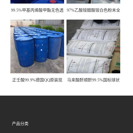
99.5%甲基丙烯酸甲酯无色透
97%乙酸铵醋酸铵白色粉末全
明液体cas80-62-6
国发货
正壬酸99.9%德国QQ原装现
马来酸酐顺酐99.5%国标球状
货一桶起订
顺丁烯二酸酐齐翔原厂货
产品分类