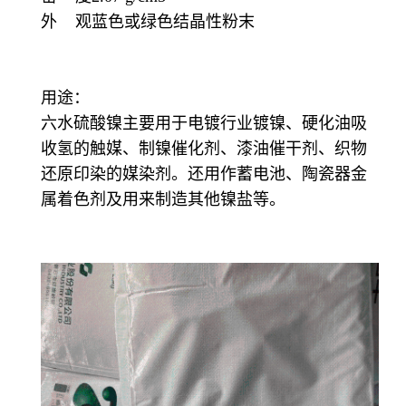
外 观蓝色或绿色结晶性粉末
用途：
六水硫酸镍主要用于电镀行业镀镍、硬化油吸
收氢的触媒、制镍催化剂、漆油催干剂、织物
还原印染的媒染剂。还用作蓄电池、陶瓷器金
属着色剂及用来制造其他镍盐等。