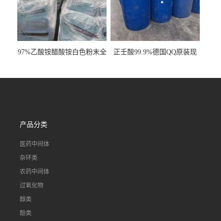
97%乙酸铵醋酸铵白色粉末全
正壬酸99.9%德国QQ原装现
国发货
货一桶起订
产品分类
医药中间体
杂环类
农药中间体
过氧化物
醇类
酚类