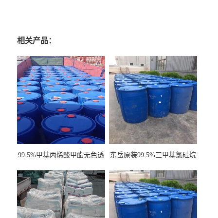
相关产品：
99.5%甲基丙烯酸甲酯无色透
东岳原装99.5%三甲基氯硅烷
明液体cas80-62-6
工业级国标现货