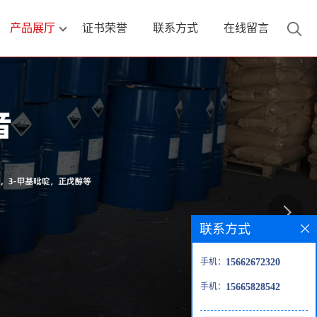
产品展厅
证书荣誉
联系方式
在线留言
联系方式
手机：
15662672320
手机：
15665828542