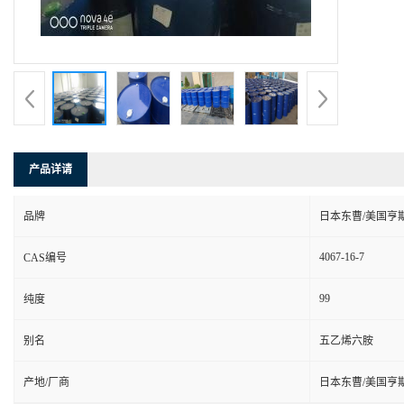
产品详请
品牌
日本东曹/美国亨
4067-16-7
CAS编号
99
纯度
别名
五乙烯六胺
产地/厂商
日本东曹/美国亨