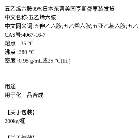
五乙烯六胺99%日本东曹美国亨斯曼原装发货
中文名称:五乙烯六胺
中文同义词:五伸乙六胺;五乙烯六胺;五亚乙基六胺;五乙撑六胺(俗称
CAS号:4067-16-7
熔点 :-35 °C
沸点 :380 °C
密度 :0.95 g/mL或25 °C(lit.)
用途
用于化工品合成
【关于包装】
200kg/桶