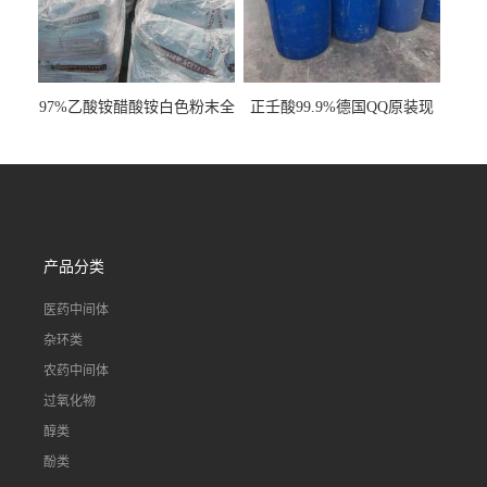
97%乙酸铵醋酸铵白色粉末全
正壬酸99.9%德国QQ原装现
国发货
货一桶起订
产品分类
医药中间体
杂环类
农药中间体
过氧化物
醇类
酚类