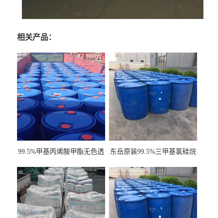
相关产品：
99.5%甲基丙烯酸甲酯无色透
东岳原装99.5%三甲基氯硅烷
明液体cas80-62-6
工业级国标现货