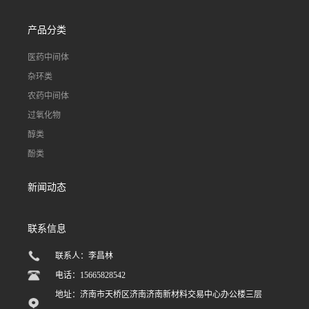
产品分类
医药中间体
杂环类
农药中间体
过氧化物
醇类
酚类
新闻动态
联系信息
联系人：李昌林
电话：15665828542
地址：济南市天桥区济南济南新材料交易中心办公楼三层