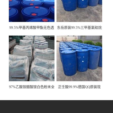
99.5%甲基丙烯酸甲酯无色透
东岳原装99.5%三甲基氯硅烷
明液体cas80-62-6
工业级国标现货
97%乙酸铵醋酸铵白色粉末全
正壬酸99.9%德国QQ原装现
国发货
货一桶起订