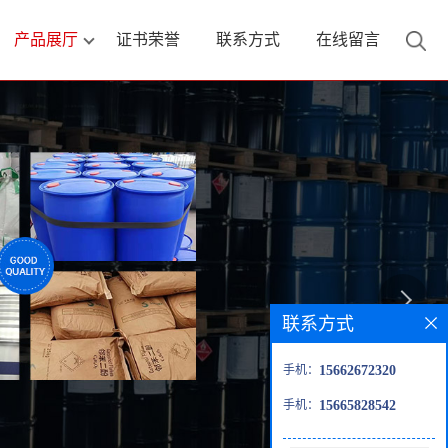
产品展厅
证书荣誉
联系方式
在线留言
联系方式
手机：
15662672320
手机：
15665828542