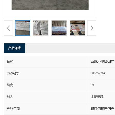
产品详请
品牌
西班牙/印尼/国产
30525-89-4
CAS编号
96
纯度
别名
多聚甲醛
产地/厂商
印尼/西班牙/国产