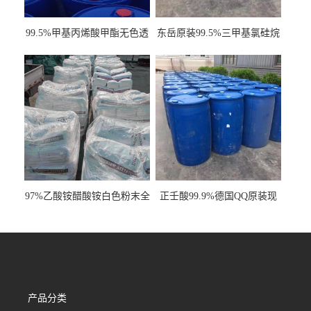
99.5%甲基丙烯酸甲酯无色透
东岳原装99.5%三甲基氯硅烷
明液体cas80-62-6
工业级国标现货
97%乙酸铵醋酸铵白色粉末全
正壬酸99.9%德国QQ原装现
国发货
货一桶起订
产品分类