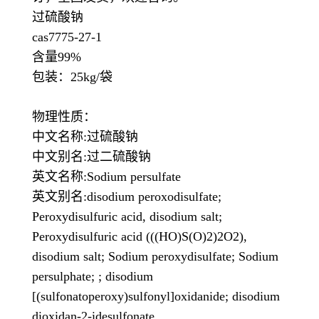
过硫酸钠
cas7775-27-1
含量99%
包装：25kg/袋
物理性质：
中文名称:过硫酸钠
中文别名:过二硫酸钠
英文名称:Sodium persulfate
英文别名:disodium peroxodisulfate;
Peroxydisulfuric acid, disodium salt;
Peroxydisulfuric acid (((HO)S(O)2)2O2),
disodium salt; Sodium peroxydisulfate; Sodium
persulphate; ; disodium
[(sulfonatoperoxy)sulfonyl]oxidanide; disodium
dioxidan-2-idesulfonate